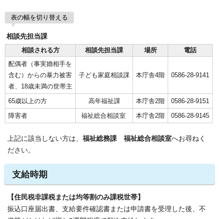
表の幅を切り替える
相談先担当課
相談される方
相談先担当課
場所
電話
配偶者（事実婚相手を
含む）からの暴力被害
子ども家庭相談課
本庁舎4階
0586-28-9141
者、18歳未満の世帯主
65歳以上の方
高年福祉課
本庁舎2階
0586-28-9151
障害者
福祉総合相談室
本庁舎2階
0586-28-9145
上記に該当しない方は、
福祉総務課 福祉総合相談室
へお尋ねく
ださい。
支給時期
【住民税非課税または均等割のみ課税世帯】
振込口座届出書、支給要件確認書または申請書を受理した後、不