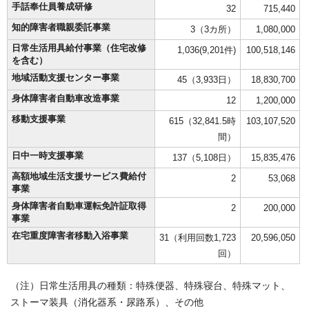
手話奉仕員養成研修
32
715,440
知的障害者職親委託事業
3（3カ所）
1,080,000
日常生活用具給付事業（住宅改修
1,036(9,201件)
100,518,146
を含む）
地域活動支援センター事業
45（3,933日）
18,830,700
身体障害者自動車改造事業
12
1,200,000
移動支援事業
615（32,841.5時
103,107,520
間）
日中一時支援事業
137（5,108日）
15,835,476
高額地域生活支援サービス費給付
2
53,068
事業
身体障害者自動車運転免許証取得
2
200,000
事業
在宅重度障害者移動入浴事業
31（利用回数1,723
20,596,050
回）
（注）日常生活用具の種類：特殊便器、特殊寝台、特殊マット、
ストーマ装具（消化器系・尿路系）、その他