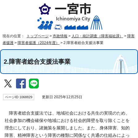
現在の位置：
トップページ
>
市政情報
>
人口・統計調査（障害福祉課）
>
障害
者援護
>
障害者援護（2024年度）
>
2.障害者総合支援法事業
2.障害者総合支援法事業
ページID 1068829
更新日 2025年12月25日
障害者総合支援法では、地域社会における共生の実現のため、
社会参加の機会確保や地域における社会的障壁を取り除くことを
理念にしており、諸施策を展開しました。また、身体障害、知的
障害、精神障害という障害の種類に関係なく共通の仕組みによっ