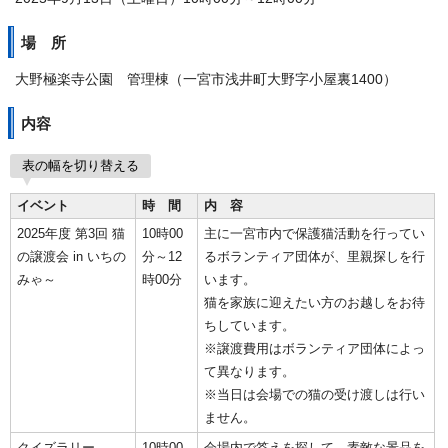
場 所
大野極楽寺公園 管理棟（一宮市浅井町大野字小屋裏1400）
内容
表の幅を切り替える
イベント
時 間
内 容
2025年度 第3回 猫
10時00
主に一宮市内で保護猫活動を行ってい
の譲渡会 in いちの
分～12
るボランティア団体が、里親探しを行
みゃ～
時00分
います。
猫を家族に迎えたい方のお越しをお待
ちしています。
※譲渡費用はボランティア団体によっ
て異なります。
※当日は会場での猫の受け渡しは行い
ません。
クイズラリー
10時00
会場内で答えを探して、素敵な景品を