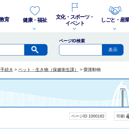
文化・スポーツ・
教育
しごと・産
健康・福祉
イベント
ページID検索
・手続き
>
ペット・生き物（保健衛生課）
>
愛護動物
ページID 1000182
印刷