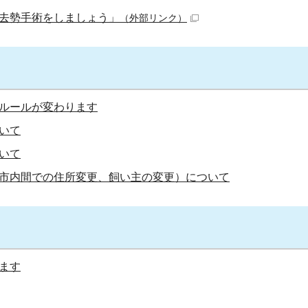
妊・去勢手術をしましょう」
（外部リンク）
ルールが変わります
いて
いて
市内間での住所変更、飼い主の変更）について
ます