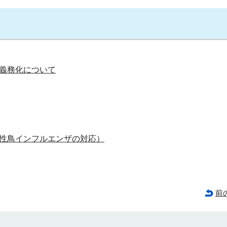
義務化について
性鳥インフルエンザの対応）
前