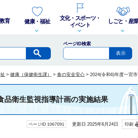
文化・スポーツ・
教育
しごと・産
健康・福祉
イベント
ページID検索
福祉
>
健康（保健衛生課）
>
食の安全安心
>
2024(令和6)年度
宮市食品衛生監視指導計画の実施結果
更新日 2025年6月24日
ページID 1067091
印刷