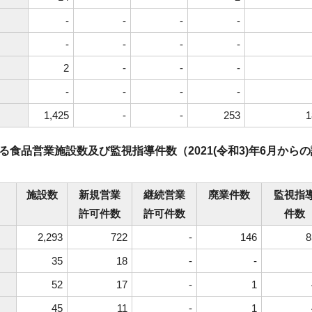
-
-
-
-
-
-
-
-
2
-
-
-
-
-
-
-
1,425
-
-
253
1
食品営業施設数及び監視指導件数（2021(令和3)年6月からの
施設数
新規営業
継続営業
廃業件数
監視指
許可件数
許可件数
件数
2,293
722
-
146
8
35
18
-
-
52
17
-
1
45
11
-
1