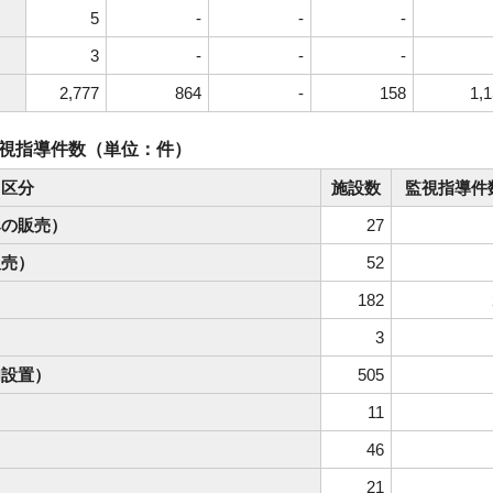
5
-
-
-
3
-
-
-
2,777
864
-
158
1,
視指導件数（単位：件）
区分
施設数
監視指導件
みの販売）
27
販売）
52
182
3
内設置）
505
11
46
21