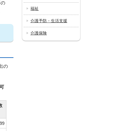
等の
福祉
。
介護予防・生活支援
介護保険
出の
可
数
99