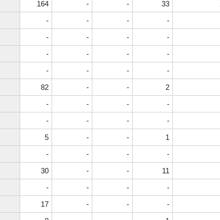
164
-
-
33
-
-
-
-
-
-
-
-
-
-
-
-
-
-
-
-
82
-
-
2
-
-
-
-
-
-
-
-
5
-
-
1
-
-
-
-
30
-
-
11
-
-
-
-
17
-
-
-