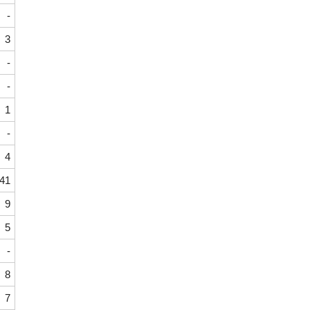
-
3
-
-
1
-
4
41
9
5
-
8
7