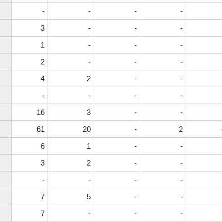
-
-
-
-
3
-
-
-
1
-
-
-
2
-
-
-
4
2
-
-
-
-
-
-
16
3
-
-
61
20
-
2
6
1
-
-
3
2
-
-
-
-
-
-
7
5
-
-
7
-
-
-