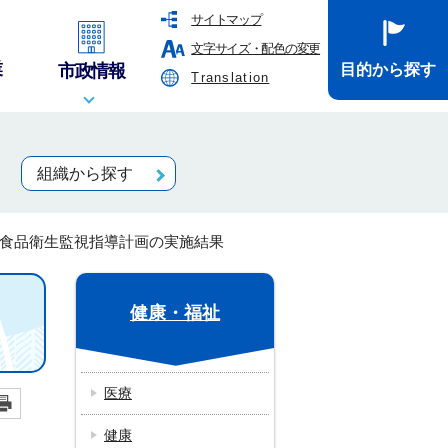
サイトマップ
文字サイズ・配色の変更
業
市政情報
目的から探す
Translation
組織から探す
一宮市食品衛生監視指導計画の実施結果
健康・福祉
医療
健康