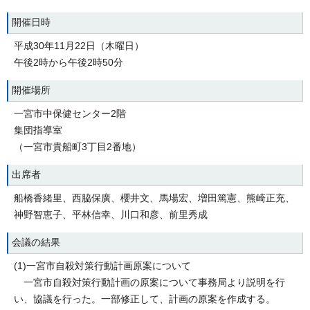
開催日時
平成30年11月22日（木曜日）
午後2時から午後2時50分
開催場所
一宮市中保健センター2階
集団指導室
（一宮市貴船町3丁目2番地）
出席者
船橋香緒里、西脇保廣、櫻井文、馬場宏、増田篤憲、熊崎正充、
神野智恵子、平林信幸、川口和彦、前里秀成
会議の結果
(1)一宮市自殺対策行動計画原案について
一宮市自殺対策行動計画の原案について事務局より説明を行
い、協議を行った。一部修正して、計画の原案を作成する。