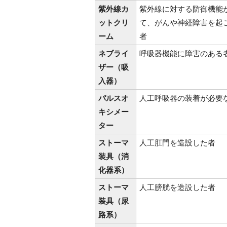
紫外線カ
紫外線に対する防御機能
ットクリ
て、がんや神経障害を起
ーム
者
ネブライ
呼吸器機能に障害のある
ザー（吸
入器）
パルスオ
人工呼吸器の装着が必要
キシメー
ター
ストーマ
人工肛門を造設した者
装具（消
化器系）
ストーマ
人工膀胱を造設した者
装具（尿
路系）