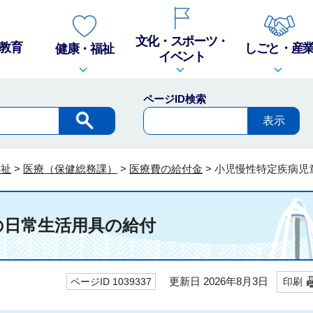
文化・スポーツ・
教育
しごと・産
健康・福祉
イベント
ページID検索
福祉
>
医療（保健総務課）
>
医療費の給付金
>
小児慢性特定疾病児
の日常生活用具の給付
更新日 2026年8月3日
ページID 1039337
印刷