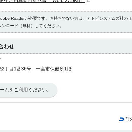
活用具給付意見書 （Word 27.5KB）
obe Readerが必要です。お持ちでない方は、
アドビシステムズ社のサ
ウンロード（無料）してください。
合わせ
プ
和光2丁目1番36号 一宮市保健所1階
ームをご利用ください。
前