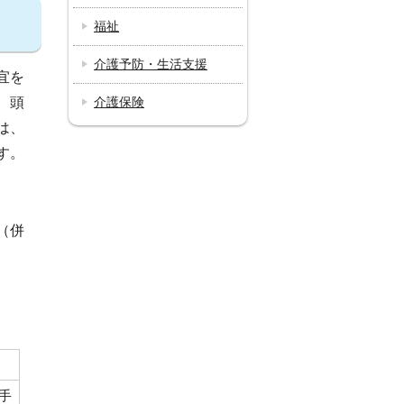
福祉
介護予防・生活支援
宜を
、頭
介護保険
は、
す。
（併
手