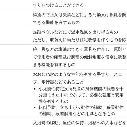
すりをつけることができる）
褥瘡の防止又は失禁などによる汚染又は損耗を防
できる機能を有するもの
足踏ペダルなどにて温水温風を出し得るもの
ただし、取替えに当たり住宅改修を伴うものを除
腕、脚などの訓練のできる器具を付帯し、原則と
て使用者の頭部及び脚部の傾斜角度を個別に調整
きる機能を有するもの
おおむね次のような性能を有する手すり、スロー
プ、歩行器などであること
小児慢性特定疾病児童の身体機能の状態を十
分踏まえたものであって、必要な強度と安定
性を有するもの
転倒予防、立ち上がり動作の補助、移乗動作
の補助、段差解消などの用具となるもの
入浴時の移動、座位の保持、浴槽への入水などを