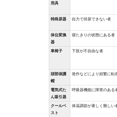
用具
特殊尿器
自力で排尿できない者
体位変換
寝たきりの状態にある者
器
車椅子
下肢が不自由な者
頭部保護
発作などにより頻繁に転
帽
電気式た
呼吸器機能に障害のある
ん吸引器
クールベ
体温調節が著しく難しい
スト