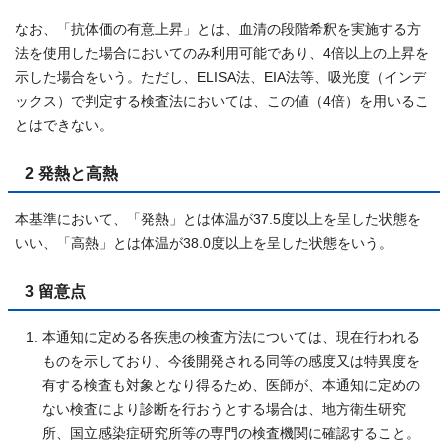
なお、「抗体価の有意上昇」とは、血清の段階希釈を実施する方
法を使用した場合においてのみ利用可能であり、4倍以上の上昇を
示した場合をいう。ただし、ELISA法、EIA法等、吸光度（インデ
ックス）で判定する検査法においては、この値（4倍）を用いるこ
とはできない。
2 発熱と高熱
本基準において、「発熱」とは体温が37.5度以上を呈した状態を
いい、「高熱」とは体温が38.0度以上を呈した状態をいう。
3 留意点
本通知に定める各疾患の検査方法については、現在行われる
ものを示しており、今後開発される同等の感度又は特異度を
有する検査も対象となり得るため、医師が、本通知に定めの
ない検査により診断を行おうとする場合は、地方衛生研究
所、国立感染症研究所等の専門の検査機関に確認すること。