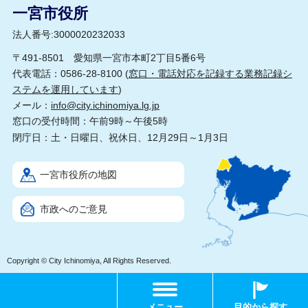
一宮市役所
法人番号:3000020232033
〒491-8501 愛知県一宮市本町2丁目5番6号
代表電話：0586-28-8100 (
窓口・電話対応を記録する業務記録シ
ステムを運用しています
)
メール：
info@city.ichinomiya.lg.jp
窓口の受付時間：午前9時～午後5時
閉庁日：土・日曜日、祝休日、12月29日～1月3日
一宮市役所の地図
市政へのご意見
Copyright © City Ichinomiya, All Rights Reserved.
メニュー
目的から探す