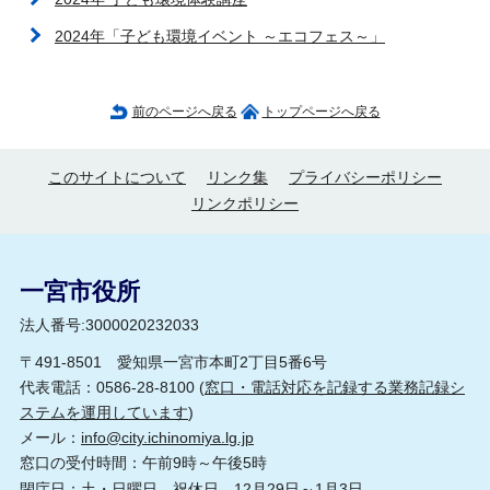
2024年「子ども環境イベント ～エコフェス～」
前のページへ戻る
トップページへ戻る
このサイトについて
リンク集
プライバシーポリシー
リンクポリシー
一宮市役所
法人番号:3000020232033
〒491-8501 愛知県一宮市本町2丁目5番6号
代表電話：0586-28-8100 (
窓口・電話対応を記録する業務記録シ
ステムを運用しています
)
メール：
info@city.ichinomiya.lg.jp
窓口の受付時間：午前9時～午後5時
閉庁日：土・日曜日、祝休日、12月29日～1月3日