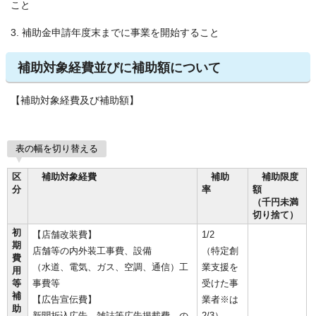
こと
3. 補助金申請年度末までに事業を開始すること
補助対象経費並びに補助額について
【補助対象経費及び補助額】
表の幅を切り替える
区
補助対象経費
補助
補助限度
分
率
額
（千円未満
切り捨て）
初
【店舗改装費】
1/2
期
店舗等の内外装工事費、設備
（特定創
費
（水道、電気、ガス、空調、通信）工
業支援を
用
等
事費等
受けた事
補
【広告宣伝費】
業者※は
助
新聞折込広告、雑誌等広告掲載費、の
2/3）