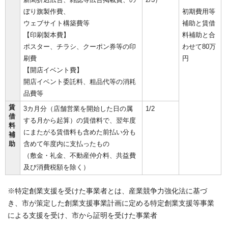
ぼり旗製作費、
初期費用等
ウェブサイト構築費等
補助と賃借
【印刷製本費】
料補助と合
ポスター、チラシ、クーポン券等の印
わせて80万
刷費
円
【開店イベント費】
開店イベント委託料、粗品代等の消耗
品費等
賃
3カ月分（店舗営業を開始した日の属
1/2
借
する月から起算）の賃借料で、翌年度
料
にまたがる賃借料も含めた前払い分も
補
助
含めて年度内に支払ったもの
（敷金・礼金、不動産仲介料、共益費
及び消費税額を除く）
※特定創業支援を受けた事業者とは、産業競争力強化法に基づ
き、市が策定した創業支援事業計画に定める特定創業支援等事業
による支援を受け、市から証明を受けた事業者