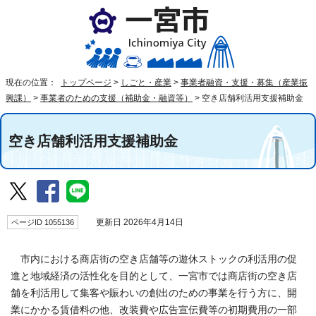
現在の位置：
トップページ
>
しごと・産業
>
事業者融資・支援・募集（産業振
興課）
>
事業者のための支援（補助金・融資等）
>
空き店舗利活用支援補助金
空き店舗利活用支援補助金
ページID 1055136
更新日 2026年4月14日
市内における商店街の空き店舗等の遊休ストックの利活用の促
進と地域経済の活性化を目的として、一宮市では商店街の空き店
舗を利活用して集客や賑わいの創出のための事業を行う方に、開
業にかかる賃借料の他、改装費や広告宣伝費等の初期費用の一部