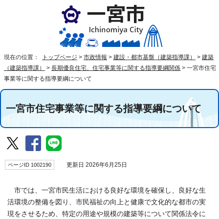
現在の位置：
トップページ
>
市政情報
>
建設・都市基盤（建築指導課）
>
建築
（建築指導課）
>
長期優良住宅、住宅事業等に関する指導要綱関係
>
一宮市住宅
事業等に関する指導要綱について
一宮市住宅事業等に関する指導要綱について
ページID 1002190
更新日 2026年6月25日
市では、一宮市民生活における良好な環境を確保し、良好な生
活環境の整備を図り、市民福祉の向上と健康で文化的な都市の実
現をさせるため、特定の用途や規模の建築等について関係法令に