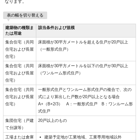
なります。
表の幅を切り替える
建築物の種類ま
該当条件および規模
たは用途
集合住宅（共同
床面積が30平方メートルを超える住戸が20戸以上
住宅および長屋
（一般形式住戸）
住宅）
集合住宅（共同
床面積が30平方メートルを以下の住戸が30戸以上
住宅および長屋
（ワンルーム形式住戸）
住宅）
集合住宅（共同
一般形式住戸とワンルーム形式住戸の複合で、次の
住宅および長屋
式により算出した戸数が20戸以上となる場合
住宅）
A+（B×2/3） A：一般形式住戸 B：ワンルーム形
式住戸
集団住宅（戸建
20戸以上のもの
て分譲等）
工場または倉庫
建築予定地が工業地域、工業専用地域以外