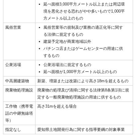
延べ面積3,000平方メートル以上または周辺環
境を悪化させる恐れがやや多いもので1,000平
方メートル以上のもの
風俗営業
風俗営業等の規制及び業務の適正化等に関す
る法律に規定するもの
建築予定地が商業地域以外
パチンコ店またはゲームセンターの用途に供
するもの
公衆浴場
公衆浴場法に規定するもの
延べ面積が1,000平方メートル以上のもの
中高層建築物
新築、増築または改築により高さ18mを超えるもの
廃棄物処理施設
廃棄物の処理及び清掃に関する法律第8条第1項に規
定する一般廃棄物処理施設の用途に供するもの
工作物（携帯電
高さ31mを超える場合
話の中継無線塔
等）
指定なし
愛知県土地開発行為に関する指導要綱の対象事業