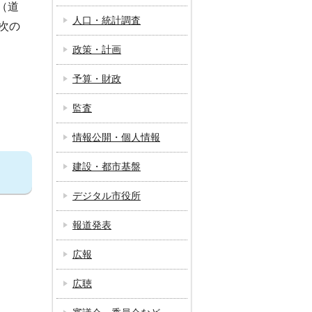
（道
人口・統計調査
次の
政策・計画
予算・財政
監査
情報公開・個人情報
建設・都市基盤
デジタル市役所
報道発表
広報
広聴