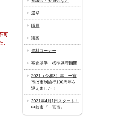
審議会・委員会など
選挙
職員
不可
議案
た、
資料コーナー
審査基準・標準処理期間
2021（令和3）年 一宮
市は市制施行100周年を
迎えました！
2021年4月1日スタート！
中核市『一宮市』