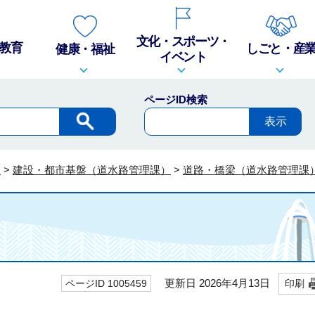
文化・スポーツ・
教育
しごと・産
健康・福祉
イベント
ページID検索
報
>
建設・都市基盤（道水路管理課）
>
道路・橋梁（道水路管理課
更新日 2026年4月13日
ページID 1005459
印刷