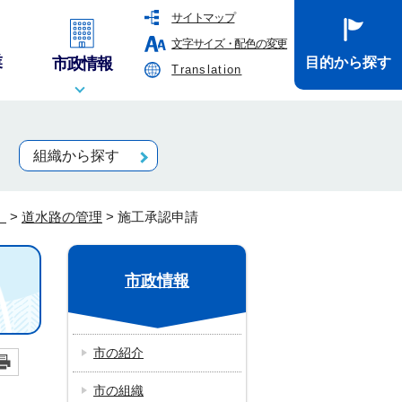
サイトマップ
文字サイズ・配色の変更
業
市政情報
目的から探す
Translation
組織から探す
）
>
道水路の管理
>
施工承認申請
市政情報
市の紹介
市の組織