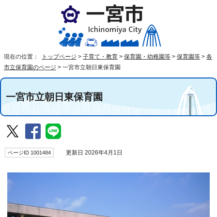
現在の位置：
トップページ
>
子育て・教育
>
保育園・幼稚園等
>
保育園等
>
各
市立保育園のページ
>
一宮市立朝日東保育園
一宮市立朝日東保育園
ページID 1001484
更新日 2026年4月1日