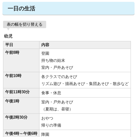
一日の生活
表の幅を切り替える
幼児
平日
内容
午前8時
登園
持ち物の始末
室内・戸外あそび
午前10時
各クラスでのあそび
リズム遊び・描画あそび・集団あそび・散歩など
午前11時30分
食事・休息
午後1時
室内・戸外あそび
（夏期は、昼寝）
午後2時30分
おやつ
帰りの準備
午後4時～午後6時
降園