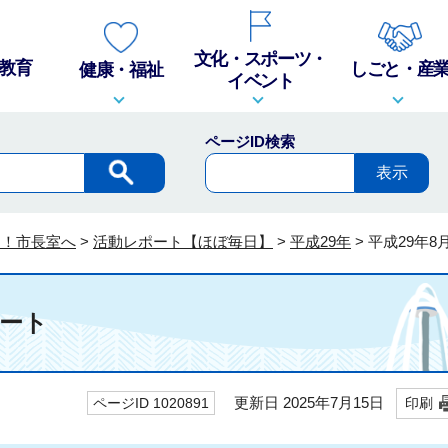
文化・スポーツ・
教育
しごと・産
健康・福祉
イベント
ページID検索
そ！市長室へ
>
活動レポート【ほぼ毎日】
>
平成29年
>
平成29年
ポート
更新日 2025年7月15日
ページID 1020891
印刷