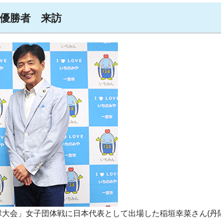
会優勝者 来訪
球大会」女子団体戦に日本代表として出場した稲垣幸菜さん(丹