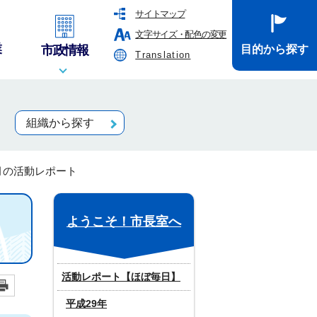
サイトマップ
文字サイズ・配色の変更
業
市政情報
目的から探す
Translation
組織から探す
8月の活動レポート
ようこそ！市長室へ
活動レポート【ほぼ毎日】
平成29年