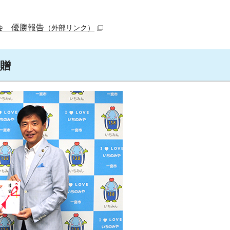
。
会 優勝報告
（外部リンク）
受贈