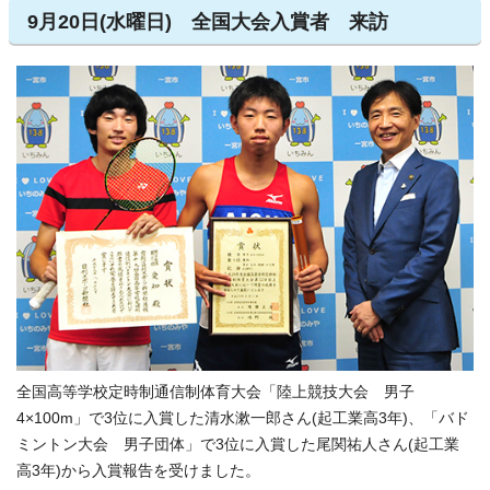
9月20日(水曜日) 全国大会入賞者 来訪
全国高等学校定時制通信制体育大会「陸上競技大会 男子
4×100m」で3位に入賞した清水漱一郎さん(起工業高3年)、「バド
ミントン大会 男子団体」で3位に入賞した尾関祐人さん(起工業
高3年)から入賞報告を受けました。