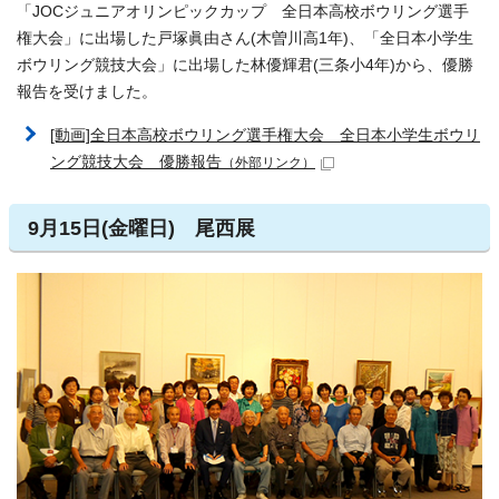
「JOCジュニアオリンピックカップ 全日本高校ボウリング選手
権大会」に出場した戸塚眞由さん(木曽川高1年)、「全日本小学生
ボウリング競技大会」に出場した林優輝君(三条小4年)から、優勝
報告を受けました。
[動画]全日本高校ボウリング選手権大会 全日本小学生ボウリ
ング競技大会 優勝報告
（外部リンク）
9月15日(金曜日) 尾西展