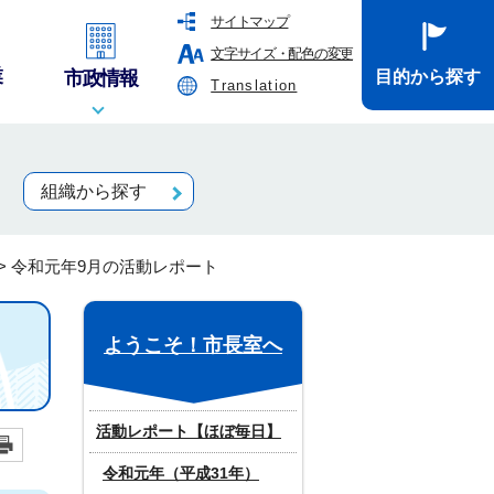
サイトマップ
文字サイズ・配色の変更
業
市政情報
目的から探す
Translation
組織から探す
>
令和元年9月の活動レポート
ようこそ！市長室へ
活動レポート【ほぼ毎日】
令和元年（平成31年）