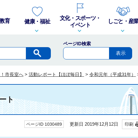
文化・スポーツ・
教育
しごと・産
健康・福祉
イベント
ページID検索
そ！市長室へ
>
活動レポート【ほぼ毎日】
>
令和元年（平成31年）
ート
更新日 2019年12月12日
ページID 1030489
印刷