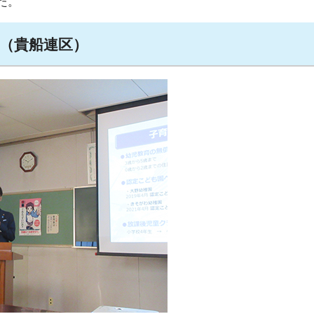
た。
座（貴船連区）