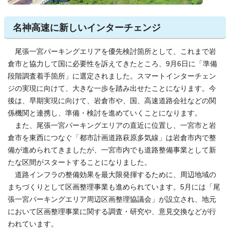
名神高速に新しいインターチェンジ
尾張一宮パーキングエリアを優先検討箇所として、これまで岩
倉市と協力して国に必要性を訴えてきたところ、9月6日に「準備
段階調査着手箇所」に選定されました。スマートインターチェン
ジの実現に向けて、大きな一歩を踏み出せたことになります。今
後は、早期実現に向けて、岩倉市や、国、高速道路会社などの関
係機関と連携し、準備・検討を進めていくことになります。
また、尾張一宮パーキングエリアの直近に位置し、一宮市と岩
倉市を東西につなぐ「都市計画道路萩原多気線」は岩倉市内で整
備が進められてきましたが、一宮市内でも道路整備事業として新
たな区間がスタートすることになりました。
道路インフラの整備効果を最大限発揮するために、周辺地域の
まちづくりとして区画整理事業も進められています。5月には「尾
張一宮パーキングエリア周辺区画整理協議会」が設立され、地元
において区画整理事業に関する調査・研究や、意見交換などが行
われています。