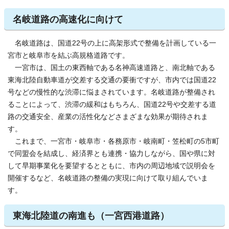
名岐道路の高速化に向けて
名岐道路は、国道22号の上に高架形式で整備を計画している一
宮市と岐阜市を結ぶ高規格道路です。
一宮市は、国土の東西軸である名神高速道路と、南北軸である
東海北陸自動車道が交差する交通の要衝ですが、市内では国道22
号などの慢性的な渋滞に悩まされています。名岐道路が整備され
ることによって、渋滞の緩和はもちろん、国道22号や交差する道
路の交通安全、産業の活性化などさまざまな効果が期待されま
す。
これまで、一宮市・岐阜市・各務原市・岐南町・笠松町の5市町
で同盟会を結成し、経済界とも連携・協力しながら、国や県に対
して早期事業化を要望するとともに、市内の周辺地域で説明会を
開催するなど、名岐道路の整備の実現に向けて取り組んでいま
す。
東海北陸道の南進も（一宮西港道路）