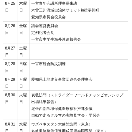
8月25
木曜
一宮青年会議所理事長来訪
日
日
木曽三川流域自治体サミットin揖斐川町
愛知県市長会役員会
8月26
金曜
議会運営委員会
日
日
定例記者会見
一宮市中学生海外派遣報告会
8月27
土曜
日
日
8月28
日曜
一宮市総合防災訓練
日
日
8月29
月曜
愛知県土地改良事業団連合会理事会
日
日
8月30
火曜
表敬訪問（ストライダーワールドチャンピオンシップ
日
日
出場結果報告）
尾張西部圏域保健医療福祉推進会議
自動で走るクルマの実験見学会・学習会
8月31
水曜
ウズベキスタン大使館訪問（東京）
日
日
名岐道路整備促進期成同盟会国要望（東京）