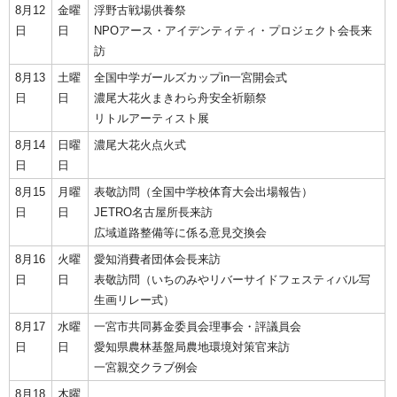
8月12
金曜
浮野古戦場供養祭
日
日
NPOアース・アイデンティティ・プロジェクト会長来
訪
8月13
土曜
全国中学ガールズカップin一宮開会式
日
日
濃尾大花火まきわら舟安全祈願祭
リトルアーティスト展
8月14
日曜
濃尾大花火点火式
日
日
8月15
月曜
表敬訪問（全国中学校体育大会出場報告）
日
日
JETRO名古屋所長来訪
広域道路整備等に係る意見交換会
8月16
火曜
愛知消費者団体会長来訪
日
日
表敬訪問（いちのみやリバーサイドフェスティバル写
生画リレー式）
8月17
水曜
一宮市共同募金委員会理事会・評議員会
日
日
愛知県農林基盤局農地環境対策官来訪
一宮親交クラブ例会
8月18
木曜