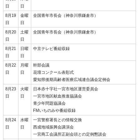
日
日
8月19
金曜
全国青年市長会（神奈川県鎌倉市）
日
日
8月20
土曜
全国青年市長会（神奈川県鎌倉市）
日
日
8月21
日曜
中京テレビ番組収録
日
日
8月22
月曜
幹部会議
日
日
花壇コンクール表彰式
愛知県後期高齢者医療広域連合議会定例会
8月23
火曜
日本赤十字社一宮市地区運営委員会
日
日
一宮市地区献血推進協議会
青少年問題協議会
FMいちのみや番組収録
8月24
水曜
一宮警察署長との情報交換
日
日
西成地域振興会講演会
一宮商工会議所正副会頭との定例懇談会