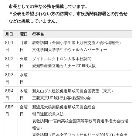
市長としての主な公務を掲載しています。
＊公表を希望されない方の訪問や、市役所関係部署との打合せ
などは掲載していません。
月日
曜日
行事名
8月1
月曜
表敬訪問（全国小学生陸上競技交流大会出場報告）
日
日
文化学園大学学生のウェルカムパーティー
8月2
火曜
ダイトエレクトロン大阪本社訪問
日
日
愛知県産業立地セミナー2016IN大阪
8月3
水曜
日
日
8月4
木曜
新丸山ダム建設促進期成同盟会国要望（東京）
日
日
三菱東京UFJ銀行お客様感謝の会
8月5
金曜
新濃尾大橋架橋促進期成同盟会総会
日
日
朝日連区役員来訪
表敬訪問(一宮南高校全国高等学校写真選手権大会出場
報告）
表敬訪問（日本女子フットサルリーグ2016プレ大会出