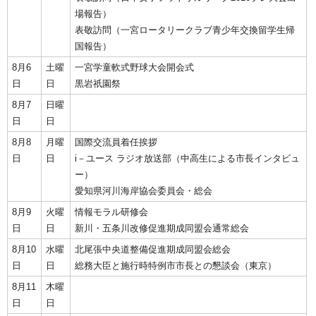
場報告）
表敬訪問（一宮ロータリークラブ青少年交換留学生帰
国報告）
8月6
土曜
一宮学童軟式野球大会開会式
日
日
黒岩祇園祭
8月7
日曜
日
日
8月8
月曜
国際交流員着任挨拶
日
日
i－ユース ラジオ放送部（中高生による市長インタビュ
ー）
愛知県河川海岸協会委員会・総会
8月9
火曜
情報モラル研修会
日
日
新川・五条川改修促進期成同盟会通常総会
8月10
水曜
北尾張中央道整備促進期成同盟会総会
日
日
総務大臣と施行時特例市市長との懇談会（東京）
8月11
木曜
日
日