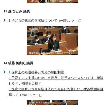
13 森 ひとみ 議員
1 子どもの第三の居場所について
（外部リンク）
14 後藤 美由紀 議員
1 保育士の処遇改善と乳児の加配制度
2 子育てママ支援のために市役所に託児スペースをつくり、相談
しやすい環境を目指す
3 医療と療育と保育を取り入れた複合的な新しいいずみ学園を目
指して
（外部リンク）