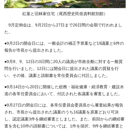
紅葉と旧林家住宅（尾西歴史民俗資料館別館）
9月定例会は、9月2日から27日まで26日間の会期で行われまし
た。
●9月2日の開会日には、一般会計の補正予算案など19議案と6件の
報告が市長から提出されました。
●9月8、9、12日の3日間に20人の議員が市政全般に対する一般質
問を行いました。12日には開会日に提出された議案の質疑を行
い、その後、議案と請願書を常任委員会に付託しました。
●9月14日から20日に開催した総務・福祉健康・経済教育・建設水
道の各常任委員会において、付託された各議案を審査しました。
●9月27日の閉会日には、各常任委員会委員長から審査結果が報告
され、市長から提出された議案のうち16議案を原案どおり可決
し、認定議案3件を継続審査としました。また、前回からの継続審
査を含む10件の請願書については、1件を採択、9件を継続審査と