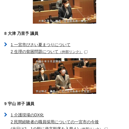
8 大津 乃里予 議員
1 一宮市びさい夏まつりについて
2 生理の貧困問題について
（外部リンク）
9 宇山 祥子 議員
1 介護現場のDX化
2 民間経験者の職員採用についての一宮市の今後
(当日は2、1の順に発言順序を入替え)