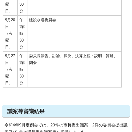
曜
30
日）
分
9月20
午
建設水道委員会
日
前9
（火
時
曜
30
日）
分
9月27
午
委員長報告、討論、採決、決算上程・説明・質疑、
日
前9
閉会
（火
時
曜
30
日）
分
議案等審議結果
令和4年9月定例会では、29件の市長提出議案、2件の委員会提出議