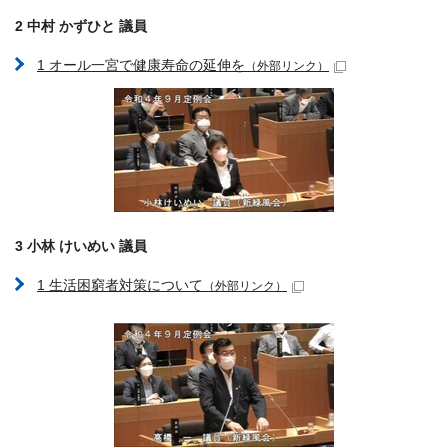
2 中村 かずひと 議員
1 オール一宮で健康寿命の延伸を
（外部リンク）
3 小林 けいめい 議員
1 生活困窮者対策について
（外部リンク）