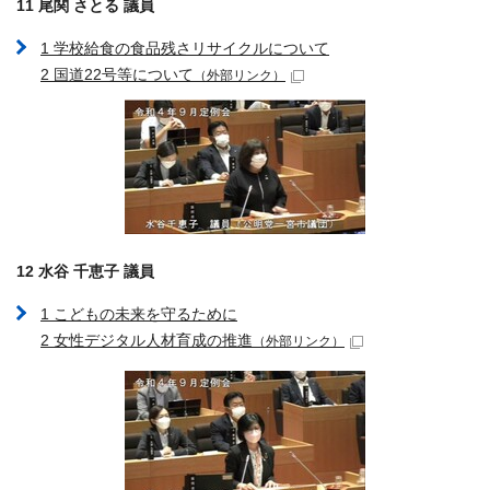
11 尾関 さとる 議員
1 学校給食の食品残さリサイクルについて
2 国道22号等について
（外部リンク）
12 水谷 千恵子 議員
1 こどもの未来を守るために
2 女性デジタル人材育成の推進
（外部リンク）