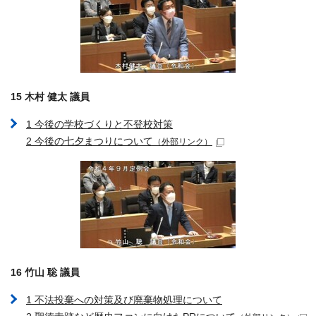
15 木村 健太 議員
1 今後の学校づくりと不登校対策
2 今後の七夕まつりについて
（外部リンク）
16 竹山 聡 議員
1 不法投棄への対策及び廃棄物処理について