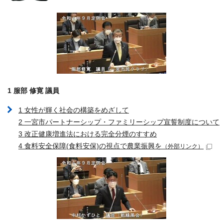
1 服部 修寛 議員
1 女性が輝く社会の構築をめざして
2 一宮市パートナーシップ・ファミリーシップ宣誓制度について
3 改正健康増進法における完全分煙のすすめ
4 食料安全保障(食料安保)の視点で農業振興を
（外部リンク）