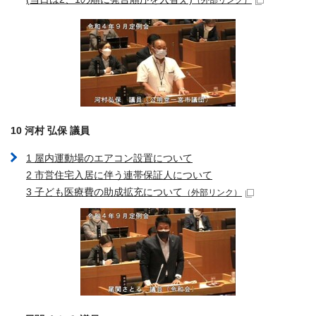
（外部リンク）
10 河村 弘保 議員
1 屋内運動場のエアコン設置について
2 市営住宅入居に伴う連帯保証人について
3 子ども医療費の助成拡充について
（外部リンク）