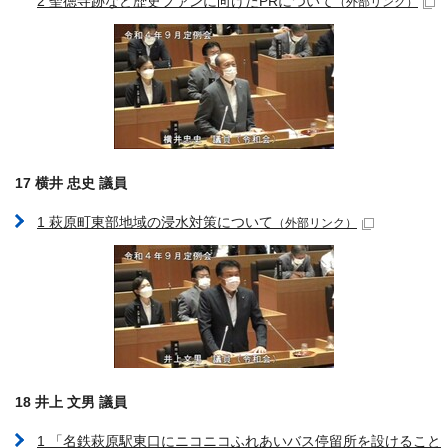
2 聖徳寺跡など歴史ファンに向けたPRについて
（外部リンク）
17 横井 忠史 議員
1 萩原町東部地域の浸水対策について
（外部リンク）
18 井上 文男 議員
1 「名鉄萩原駅東口にニコニコふれあいバス停留所を設けること