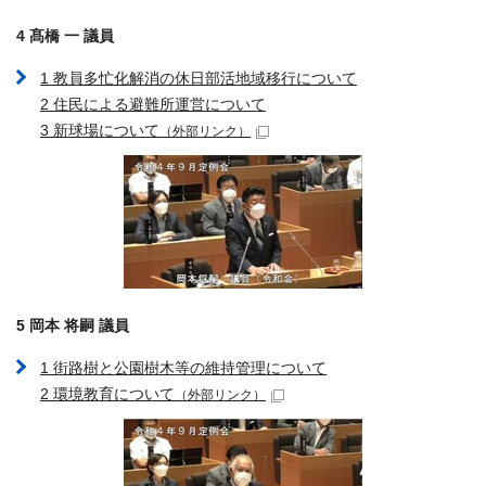
4 髙橋 一 議員
1 教員多忙化解消の休日部活地域移行について
2 住民による避難所運営について
3 新球場について
（外部リンク）
5 岡本 将嗣 議員
1 街路樹と公園樹木等の維持管理について
2 環境教育について
（外部リンク）