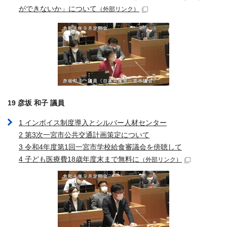
ができないか」について
（外部リンク）
19 彦坂 和子 議員
1 インボイス制度導入とシルバー人材センター
2 第3次一宮市公共交通計画策定について
3 令和4年度第1回一宮市学校給食審議会を傍聴して
4 子ども医療費18歳年度末まで無料に
（外部リンク）