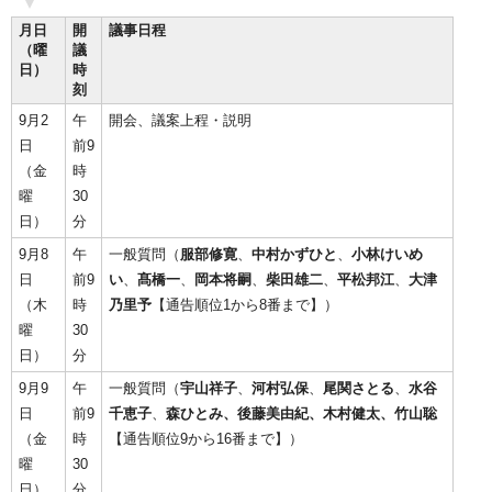
月日
開
議事日程
（曜
議
日）
時
刻
9月2
午
開会、議案上程・説明
日
前9
（金
時
曜
30
日）
分
9月8
午
一般質問（
服部修寛
、
中村かずひと
、
小林けいめ
日
前9
い
、
髙橋一
、
岡本将嗣
、
柴田雄二
、
平松邦江
、
大津
（木
時
乃里予
【通告順位1から8番まで】）
曜
30
日）
分
9月9
午
一般質問（
宇山祥子
、
河村弘保
、
尾関さとる
、
水谷
日
前9
千恵子
、
森ひとみ、
後藤美由紀
、
木村健太
、
竹山聡
（金
時
【通告順位9から16番まで】）
曜
30
日）
分