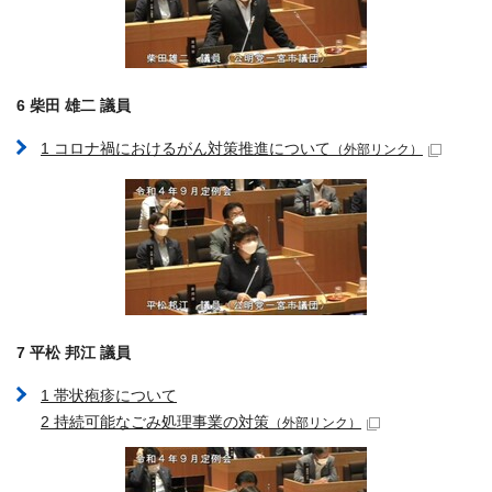
6 柴田 雄二 議員
1 コロナ禍におけるがん対策推進について
（外部リンク）
7 平松 邦江 議員
1 帯状疱疹について
2 持続可能なごみ処理事業の対策
（外部リンク）