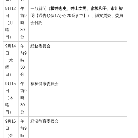
9月12
午
一般質問（
横井忠史
、
井上文男
、
彦坂和子
、
市川智
日
前9
明
【通告順位17から20番まで】）、議案質疑、委員
（月
時
会付託
曜
30
日）
分
9月14
午
総務委員会
日
前9
（水
時
曜
30
日）
分
9月15
午
福祉健康委員会
日
前9
（木
時
曜
30
日）
分
9月16
午
経済教育委員会
日
前9
（金
時