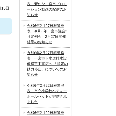
表 新たな一宮市プロモ
月15日
ーション動画の配信のお
知らせ
令和6年2月27日報道発
表 令和6年一宮市議会3
月定例会 2月27日開催
結果のお知らせ
令和6年2月27日報道発
表 一宮市下水道排水設
備指定工事店の 「指定の
効力停止」についてのお
知らせ
令和6年2月22日報道発
表 市立小学校へティー
ボールセットが寄贈され
ました
令和6年2月22日報道発