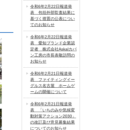
令和6年2月22日報道発
表 包括外部監査結果に
基づく措置の公表につい
てのお知らせ
令和6年2月22日報道発
表 愛知ブランド企業認
定者 株式会社Askalカバ
ン工房の市長表敬訪問の
お知らせ
令和6年2月21日報道発
表 ファイティングイー
グルス名古屋 ホームゲ
ームの開催について
令和6年2月21日報道発
表 「いちのみや気候変
動対策アクション2030」
の改訂及び意見募集結果
についてのお知らせ