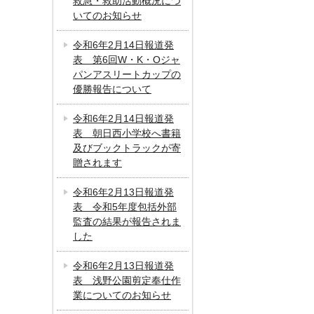
救急・救助活動概況につ
いてのお知らせ
令和6年2月14日報道発
表 第6回W・K・Oジャ
パンアスリートカップの
優勝報告について
令和6年2月14日報道発
表 朝日西小学校へ書籍
及びブックトラックが寄
贈されます
令和6年2月13日報道発
表 令和5年度包括外部
監査の結果が報告されま
した
令和6年2月13日報道発
表 浅野公園剪定奉仕作
業についてのお知らせ