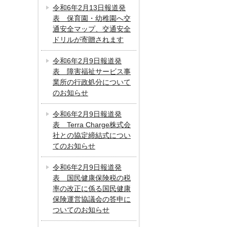
令和6年2月13日報道発
表 保育園・幼稚園へ交
通安全マップ、交通安全
ドリルが寄贈されます
令和6年2月9日報道発
表 障害福祉サービス事
業所の行政処分について
のお知らせ
令和6年2月9日報道発
表 Terra Charge株式会
社との協定締結式につい
てのお知らせ
令和6年2月9日報道発
表 国民健康保険税の税
率の改正に係る国民健康
保険運営協議会の答申に
ついてのお知らせ