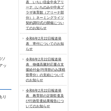
表 いちい信金中央アリ
ーナ（いちのみや中央プ
ラザ体育館（アリーナ部
分））ネーミングライツ
契約調印式の開催につい
てのお知らせ
令和6年2月22日報道発
表 寄付についてのお知
らせ
のソ
令和6年2月22日報道発
表 物価高騰対応重点支
アッ
援給付金(均等割のみ課税
世帯分）の支給について
のお知らせ
令和6年2月22日報道発
表 教育部の定期監査及
あり
び行政監査結果報告につ
いてのお知らせ