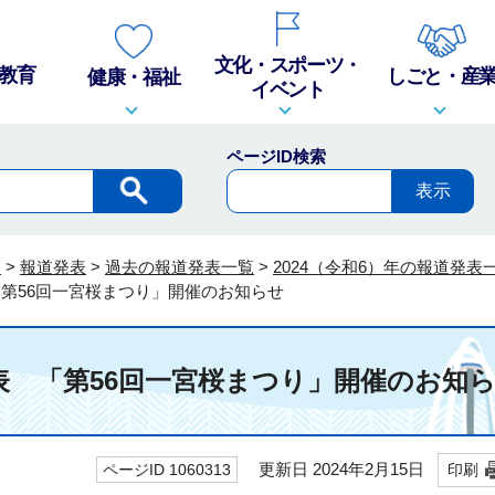
文化・スポーツ・
教育
しごと・産
健康・福祉
イベント
ページID検索
報
>
報道発表
>
過去の報道発表一覧
>
2024（令和6）年の報道発表
「第56回一宮桜まつり」開催のお知らせ
発表 「第56回一宮桜まつり」開催のお知
更新日 2024年2月15日
ページID 1060313
印刷