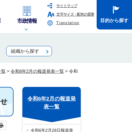
サイトマップ
文字サイズ・配色の変更
業
市政情報
目的から探す
Translation
組織から探す
一覧
>
令和6年2月の報道発表一覧
>
令和
令和6年2月の報道発
らせ
表一覧
令和6年2月28日報道発