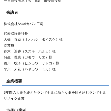
一宮市役所本庁舎 6階 市長応接室
来訪者
株式会社Askalカバン工房
代表取締役社長
大橋 泰助（オオハシ タイスケ）様
従業員
鈴木 遥香（スズキ ハルカ）様
蒲生 理恵（ガモウ リエ）様
菱川 聡子（ヒシカワ サトコ）様
早川 未花（ハヤカワ ミカ）様
企業概要
6年間の大役を終えたランドセルに新たな命を吹き込むランドセル
リメイク企業
市側出席者