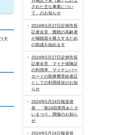
月補正予算（案）に計上
された主な事業につい
て」のお知らせ
2024年5月27日定例市長
記者会見 難聴の高齢者
が補聴器を購入するため
つ大
の助成を始めます
2024年5月27日定例市長
記者会見 マイナ保険証
の利用率、マイナンバー
カードの医療費受給者証
としての利用状況のお知
らせ
2024年5月24日報道発
表 「第24回尾西あじさ
いまつり」開催のお知ら
せ
2024年5月24日報道発