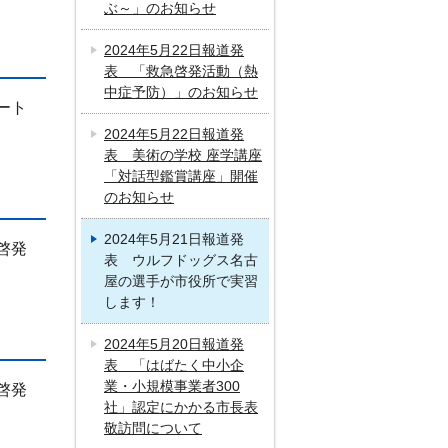
ぶ～」のお知らせ
2024年5月22日報道発
表 「救急啓発活動（熱
中症予防）」のお知らせ
ート
2024年5月22日報道発
表 美術の学校 座学講座
「対話型鑑賞講座」開催
のお知らせ
2024年5月21日報道発
啓発
表 ウルフドッグス名古
屋の選手が市役所で実習
します！
2024年5月20日報道発
表 「はばたく中小企
業・小規模事業者300
啓発
社」認定にかかる市長表
敬訪問について