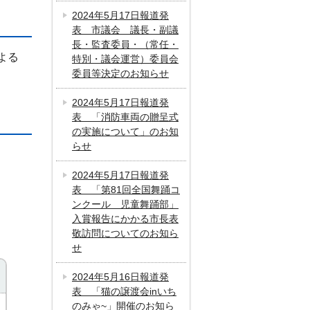
2024年5月17日報道発
表 市議会 議長・副議
長・監査委員・（常任・
よる
特別・議会運営）委員会
委員等決定のお知らせ
2024年5月17日報道発
表 「消防車両の贈呈式
の実施について」のお知
らせ
2024年5月17日報道発
表 「第81回全国舞踊コ
ンクール 児童舞踊部」
入賞報告にかかる市長表
敬訪問についてのお知ら
せ
2024年5月16日報道発
表 「猫の譲渡会inいち
のみゃ~」開催のお知ら