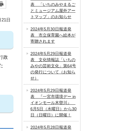
表 「いちのみやまるご
とミュージアム屋外アー
トマップ」のお知らせ
月21日
2024年5月30日報道発
表 市立保育園へ絵本が
寄贈されます
2024年5月29日報道発
行政
表 文化情報誌「いちの
た
みやの芸術文化」第64号
の発行について（お知ら
せ）
2024年5月29日報道発
表 『一宮市環境デー in
イオンモール木曽川』
6月5日（水曜日）から30
日（日曜日）に開催！
2024年5月28日報道発