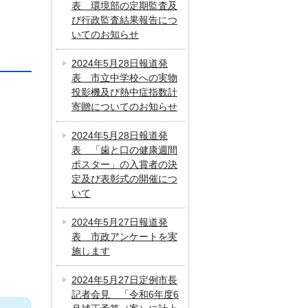
表 環境部の定期監査及
び行政監査結果報告につ
いてのお知らせ
2024年5月28日報道発
表 市立中学校への実物
投影機及び熱中症指数計
寄贈についてのお知らせ
2024年5月28日報道発
表 「歯と口の健康週間
ポスター」の入賞者の決
定及び表彰式の開催につ
いて
2024年5月27日報道発
表 市政アンケートを実
施します
2024年5月27日定例市長
記者会見 「令和6年度6