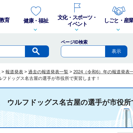
文化・スポーツ・
教育
しごと・産
健康・福祉
イベント
ページID検索
報
>
報道発表
>
過去の報道発表一覧
>
2024（令和6）年の報道発表
ウルフドッグス名古屋の選手が市役所で実習します！
道発表 ウルフドッグス名古屋の選手が市役所