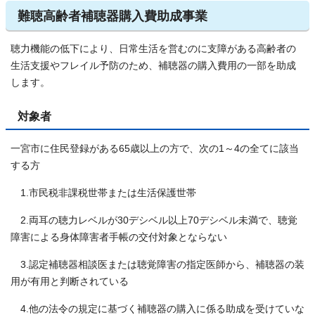
難聴高齢者補聴器購入費助成事業
聴力機能の低下により、日常生活を営むのに支障がある高齢者の
生活支援やフレイル予防のため、補聴器の購入費用の一部を助成
します。
対象者
一宮市に住民登録がある65歳以上の方で、次の1～4の全てに該当
する方
1.市民税非課税世帯または生活保護世帯
2.両耳の聴力レベルが30デシベル以上70デシベル未満で、聴覚
障害による身体障害者手帳の交付対象とならない
3.認定補聴器相談医または聴覚障害の指定医師から、補聴器の装
用が有用と判断されている
4.他の法令の規定に基づく補聴器の購入に係る助成を受けていな