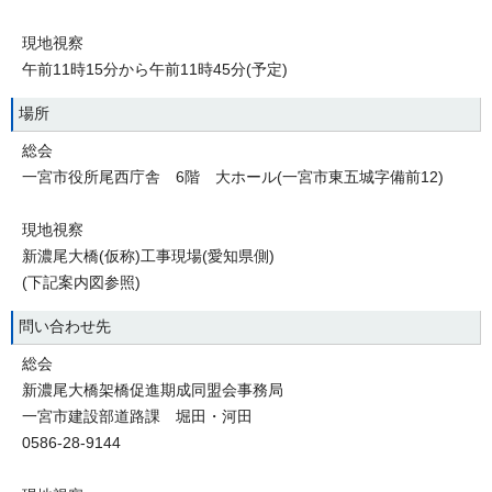
現地視察
午前11時15分から午前11時45分(予定)
場所
総会
一宮市役所尾西庁舎 6階 大ホール(一宮市東五城字備前12)
現地視察
新濃尾大橋(仮称)工事現場(愛知県側)
(下記案内図参照)
問い合わせ先
総会
新濃尾大橋架橋促進期成同盟会事務局
一宮市建設部道路課 堀田・河田
0586-28-9144