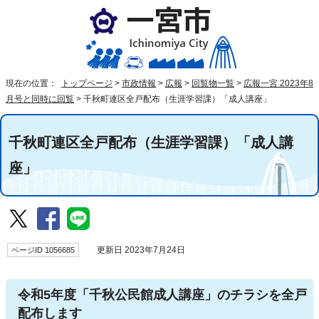
現在の位置：
トップページ
>
市政情報
>
広報
>
回覧物一覧
>
広報一宮 2023年8
月号と同時に回覧
>
千秋町連区全戸配布（生涯学習課）「成人講座」
千秋町連区全戸配布（生涯学習課）「成人講
座」
ページID 1056685
更新日 2023年7月24日
令和5年度「千秋公民館成人講座」のチラシを全戸
配布します