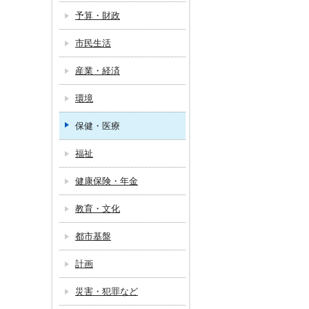
予算・財政
市民生活
産業・経済
環境
保健・医療
福祉
健康保険・年金
教育・文化
都市基盤
計画
災害・犯罪など