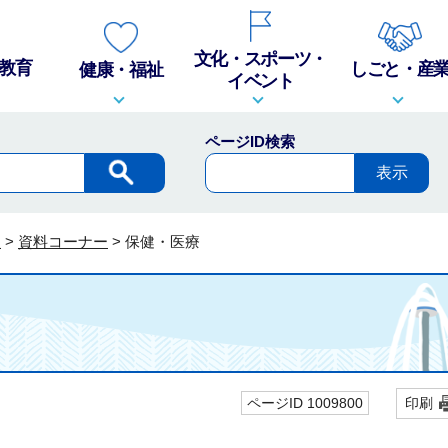
文化・スポーツ・
教育
しごと・産
健康・福祉
イベント
ページID検索
報
>
資料コーナー
>
保健・医療
ページID 1009800
印刷