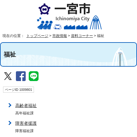
現在の位置：
トップページ
>
市政情報
>
資料コーナー
>
福祉
福祉
ページID 1009801
高齢者福祉
高年福祉課
障害者援護
障害福祉課