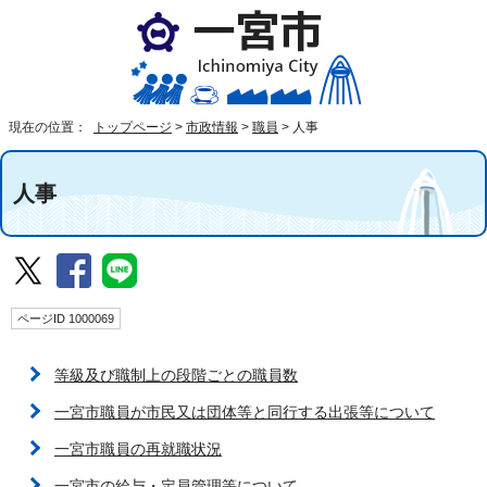
現在の位置：
トップページ
>
市政情報
>
職員
>
人事
人事
ページID 1000069
等級及び職制上の段階ごとの職員数
一宮市職員が市民又は団体等と同行する出張等について
一宮市職員の再就職状況
一宮市の給与・定員管理等について