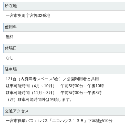
所在地
一宮市奥町字宮郭32番地
使用料
無料
休場日
なし
駐車場
121台（内身障者スペース3台）／公園利用者と共用
駐車可能時間（4月～10月） 午前5時30分～午後10時
駐車可能時間（11月～3月） 午前5時30分～午後8時
（注）駐車可能時間外は閉鎖します。
交通アクセス
一宮市循環バス：i‐バス「エコハウス１３８」下車徒歩10分