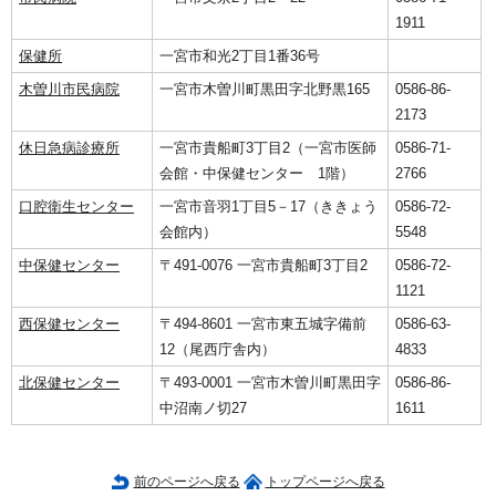
1911
保健所
一宮市和光2丁目1番36号
木曽川市民病院
一宮市木曽川町黒田字北野黒165
0586-86-
2173
休日急病診療所
一宮市貴船町3丁目2（一宮市医師
0586-71-
会館・中保健センター 1階）
2766
口腔衛生センター
一宮市音羽1丁目5－17（ききょう
0586-72-
会館内）
5548
中保健センター
〒491-0076 一宮市貴船町3丁目2
0586-72-
1121
西保健センター
〒494-8601 一宮市東五城字備前
0586-63-
12（尾西庁舎内）
4833
北保健センター
〒493-0001 一宮市木曽川町黒田字
0586-86-
中沼南ノ切27
1611
前のページへ戻る
トップページへ戻る