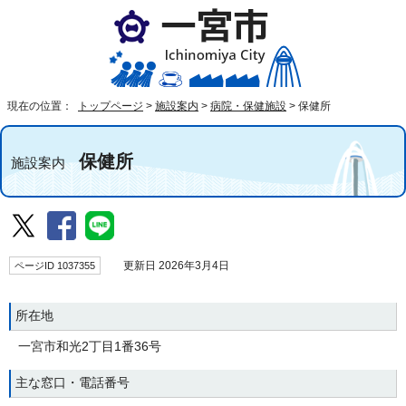
現在の位置：
トップページ
>
施設案内
>
病院・保健施設
>
保健所
保健所
施設案内
ページID 1037355
更新日 2026年3月4日
所在地
一宮市和光2丁目1番36号
主な窓口・電話番号