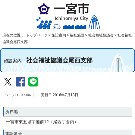
現在の位置：
トップページ
>
施設案内
>
福祉施設
>
社会福祉協議会
>
社会福祉
協議会尾西支部
社会福祉協議会尾西支部
施設案内
ページID 1009007
更新日 2016年7月13日
所在地
一宮市東五城字備前12（尾西庁舎内）
電話番号