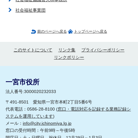
社会福祉事業団
前のページへ戻る
トップページへ戻る
このサイトについて
リンク集
プライバシーポリシー
リンクポリシー
一宮市役所
法人番号:3000020232033
〒491-8501 愛知県一宮市本町2丁目5番6号
代表電話：0586-28-8100 (
窓口・電話対応を記録する業務記録シ
ステムを運用しています
)
メール：
info@city.ichinomiya.lg.jp
窓口の受付時間：午前9時～午後5時
閉庁日：土・日曜日、祝休日、12月29日～1月3日