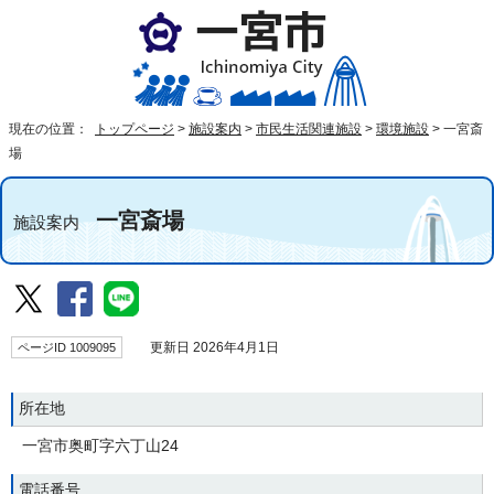
現在の位置：
トップページ
>
施設案内
>
市民生活関連施設
>
環境施設
>
一宮斎
場
一宮斎場
施設案内
ページID 1009095
更新日 2026年4月1日
所在地
一宮市奥町字六丁山24
電話番号