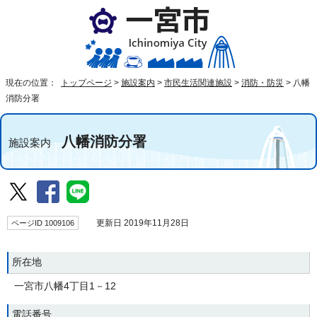
現在の位置：
トップページ
>
施設案内
>
市民生活関連施設
>
消防・防災
>
八幡
消防分署
八幡消防分署
施設案内
ページID 1009106
更新日 2019年11月28日
所在地
一宮市八幡4丁目1－12
電話番号