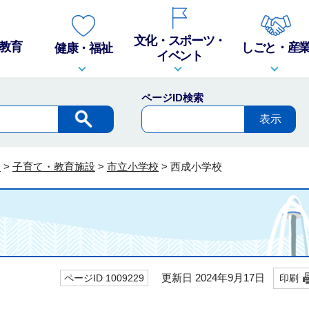
文化・スポーツ・
教育
しごと・産
健康・福祉
イベント
ページID検索
内
>
子育て・教育施設
>
市立小学校
>
西成小学校
更新日 2024年9月17日
ページID 1009229
印刷