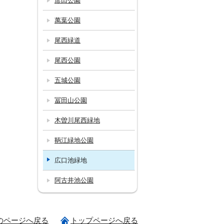
彦田公園
萬葉公園
尾西緑道
尾西公園
五城公園
冨田山公園
木曽川尾西緑地
鞆江緑地公園
広口池緑地
阿古井池公園
のページへ戻る
トップページへ戻る