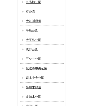
九品地公園
葵公園
大江川緑道
平島公園
大平島公園
浅野公園
三ツ井公園
伝法寺中央公園
森本中央公園
多加木緑道
多加木公園