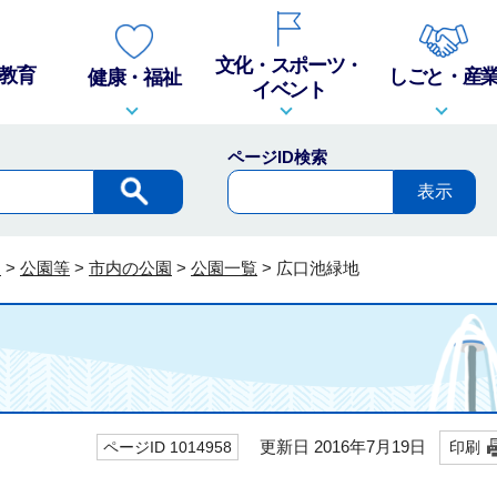
文化・スポーツ・
教育
しごと・産
健康・福祉
イベント
ページID検索
内
>
公園等
>
市内の公園
>
公園一覧
>
広口池緑地
更新日 2016年7月19日
ページID 1014958
印刷