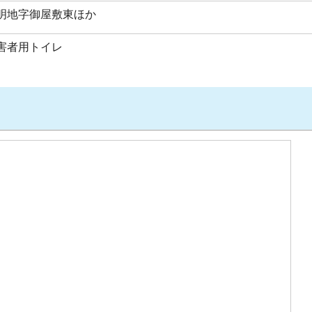
明地字御屋敷東ほか
害者用トイレ