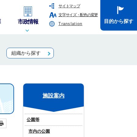
サイトマップ
文字サイズ・配色の変更
業
市政情報
目的から探す
Translation
組織から探す
施設案内
公園等
市内の公園