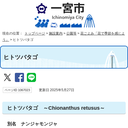
現在の位置：
トップページ
>
施設案内
>
公園等
>
花ごよみ「花で季節を感じよ
う」
>
ヒトツバタゴ
ヒトツバタゴ
ページID 1067023
更新日 2025年5月27日
ヒトツバタゴ ～Chionanthus retusus～
別名 ナンジャモンジャ