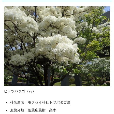
ヒトツバタゴ（花）
科名属名：モクセイ科ヒトツバタゴ属
形態分類：落葉広葉樹 高木