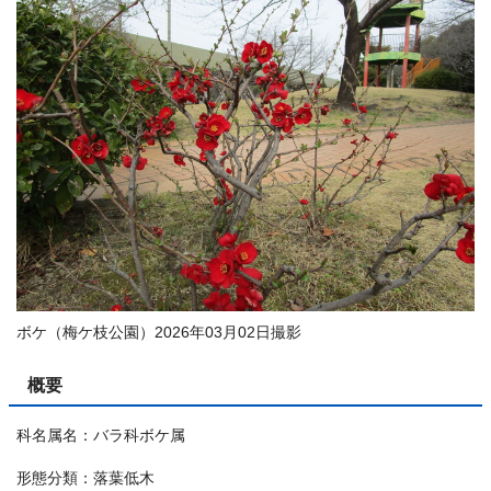
ボケ（梅ケ枝公園）2026年03月02日撮影
概要
科名属名：バラ科ボケ属
形態分類：落葉低木