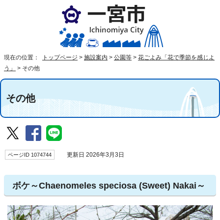
現在の位置：
トップページ
>
施設案内
>
公園等
>
花ごよみ「花で季節を感じよ
う」
>
その他
その他
ページID 1074744
更新日 2026年3月3日
ボケ～Chaenomeles speciosa (Sweet) Nakai～