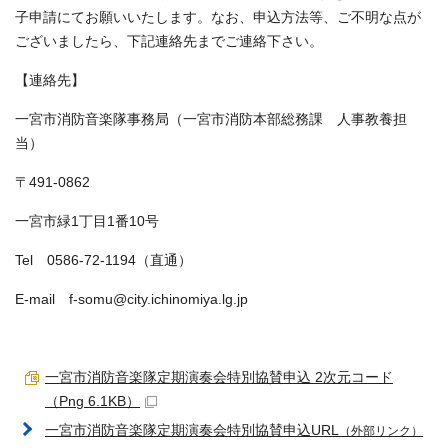
子申請にてお願いいたします。なお、申込方法等、ご不明な点が
ございましたら、下記連絡先までご連絡下さい。
【連絡先】
一宮市消防音楽隊事務局（一宮市消防本部総務課 人事教養担
当）
〒491-0862
一宮市緑1丁目1番10号
Tel 0586-72-1194（直通）
E-mail f-somu@city.ichinomiya.lg.jp
一宮市消防音楽隊定期演奏会特別協賛申込 2次元コード
（Png 6.1KB）
一宮市消防音楽隊定期演奏会特別協賛申込URL
（外部リンク）