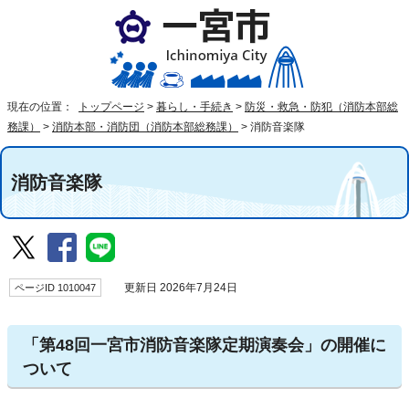
現在の位置：
トップページ
>
暮らし・手続き
>
防災・救急・防犯（消防本部総
務課）
>
消防本部・消防団（消防本部総務課）
>
消防音楽隊
消防音楽隊
ページID 1010047
更新日 2026年7月24日
「第48回一宮市消防音楽隊定期演奏会」の開催に
ついて