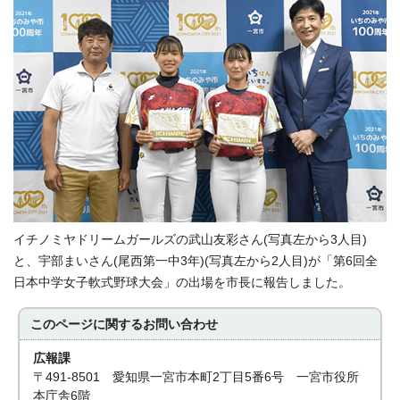
イチノミヤドリームガールズの武山友彩さん(写真左から3人目)
と、宇部まいさん(尾西第一中3年)(写真左から2人目)が「第6回全
日本中学女子軟式野球大会」の出場を市長に報告しました。
このページに関する
お問い合わせ
広報課
〒491-8501 愛知県一宮市本町2丁目5番6号 一宮市役所
本庁舎6階