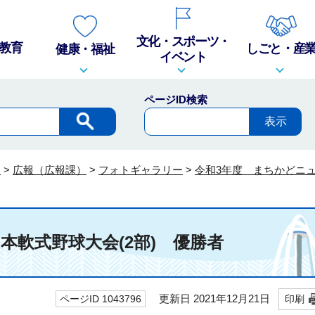
文化・スポーツ・
教育
しごと・産
健康・福祉
イベント
ページID検索
報
>
広報（広報課）
>
フォトギャラリー
>
令和3年度 まちかどニ
日本軟式野球大会(2部) 優勝者
更新日 2021年12月21日
ページID 1043796
印刷