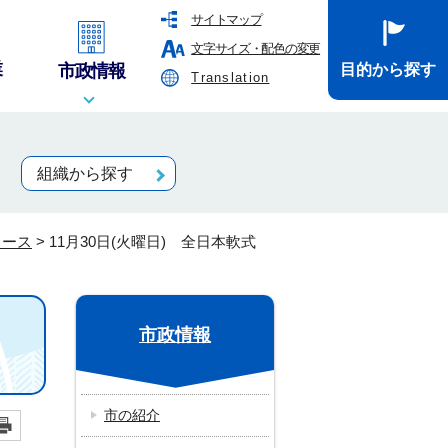
サイトマップ
文字サイズ・配色の変更
業
市政情報
目的から探す
Translation
組織から探す
ュース
>
11月30日(火曜日) 全日本軟式
市政情報
市の紹介