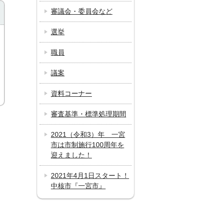
審議会・委員会など
選挙
職員
議案
資料コーナー
審査基準・標準処理期間
2021（令和3）年 一宮
市は市制施行100周年を
迎えました！
2021年4月1日スタート！
中核市『一宮市』