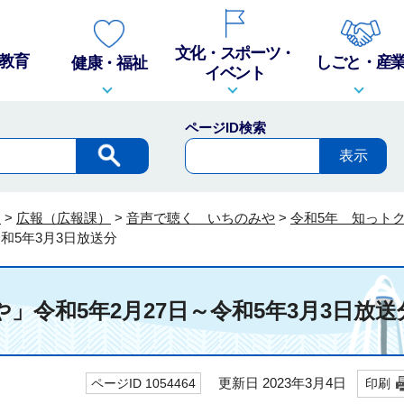
文化・スポーツ・
教育
しごと・産
健康・福祉
イベント
ページID検索
報
>
広報（広報課）
>
音声で聴く いちのみや
>
令和5年 知っト
令和5年3月3日放送分
」令和5年2月27日～令和5年3月3日放送
更新日 2023年3月4日
ページID 1054464
印刷