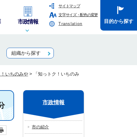
サイトマップ
文字サイズ・配色の変更
業
市政情報
目的から探す
Translation
組織から探す
ク！いちのみや
>
「知っトク！いちのみ
市政情報
分
市の紹介