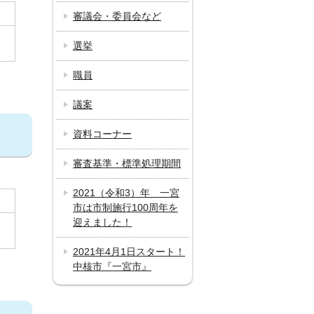
審議会・委員会など
選挙
職員
議案
資料コーナー
審査基準・標準処理期間
2021（令和3）年 一宮
市は市制施行100周年を
迎えました！
2021年4月1日スタート！
中核市『一宮市』