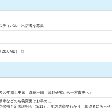
スティバル 出店者を募集
20.6MB）
後50年郷土史家 森徳一郎 浅野研究から一宮市史へ」
動車などの名義変更はお早めに
立候補予定者説明会（3/11）、地方選挙早わかり 希望者にあっせ