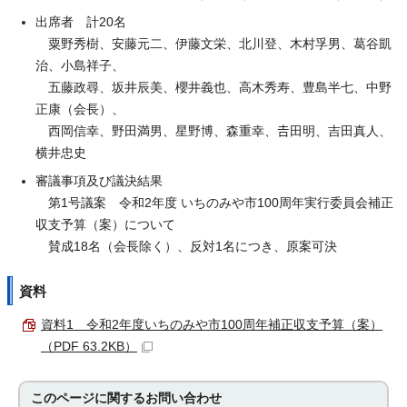
出席者 計20名
粟野秀樹、安藤元二、伊藤文栄、北川登、木村孚男、葛谷凱
治、小島祥子、
五藤政尋、坂井辰美、櫻井義也、高木秀寿、豊島半七、中野
正康（会長）、
西岡信幸、野田満男、星野博、森重幸、𠮷田明、吉田真人、
横井忠史
審議事項及び議決結果
第1号議案 令和2年度 いちのみや市100周年実行委員会補正
収支予算（案）について
賛成18名（会長除く）、反対1名につき、原案可決
資料
資料1 令和2年度いちのみや市100周年補正収支予算（案）
（PDF 63.2KB）
このページに関する
お問い合わせ