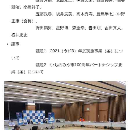
粟野秀樹、安藤元二、伊藤文栄、鎌倉邦男、葛谷
凱治、小島祥子、
五藤政尋、坂井辰美、高木秀寿、豊島半七、中野
正康（会長）、
野田満男、星野博、森重幸、𠮷田明、吉田真人、
横井忠史
議事
議題1 2021（令和3）年度実施事業（案）につ
いて
議題2 いちのみや市100周年パートナシップ要
綱（案）について