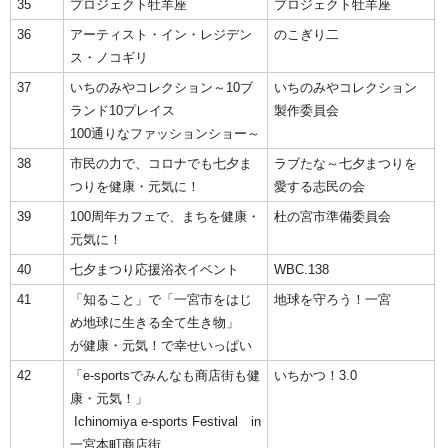
35
プロジェクト牡羊座
プロジェクト牡羊座
36
アーティスト・イン・レジデン
のこぎり二
ス・ノコギリ
37
いちのみやコレクション～10ブ
いちのみやコレクション
ランド10プレイス
製作委員会
100通りなファッションショー～
38
市民の力で、コロナでも七夕ま
ラブたな～七夕まつりを
つりを健康・元気に！
愛する志民の会
39
100周年カフェで、まちを健康・
杜の宮市準備委員会
元気に！
40
七夕まつり応援浴衣イベント
WBC.138
41
「知ること」で「一宮市をはじ
地球を守ろう！一宮
め地球に生きる全て生き物」
が健康・元気！で幸せいっぱい
42
「e-sportsでみんなも商店街も健
いちかつ！3.0
康・元気！」
Ichinomiya e-sports Festival in
一宮本町商店街