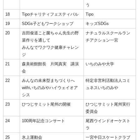
う
18
Tipoチャリティフェスティバル
Tipo
19
SDGs子どもワークショップ
キッズSDGs
20
吉田俊道こと菌ちゃん先生の野
ナチュラルスクールラン
菜作りを通して
チアクション一宮
みんなでワクワク健康チャレン
ジ
21
森美術館館長 片岡真実 講演
いちのみや大学
会
22
みんなの未来型まちづくりへ
特定非営利活動法人コミ
withいちのみやハイウェイオア
ュネスいちのみや
シス
23
ひつじサミット尾州の開催
ひつじサミット尾州実行
委員会
24
100周年記念コンサート
尾西ウインドオーケスト
ラ
25
氷上運動会
一宮中日スケートクラブ