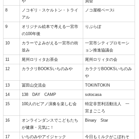
や
員会
8
ノコギリ・スケルトン・トライ
ノコ屋根ベースi
アル
9
オリジナル絵本で考える一宮市
りぶらぼ
の100年後
10
カラーでよみがえる一宮市の街
一宮市シティプロモーシ
並み
ョン推進協議会
11
尾州ロリィタお茶会
尾州ロリィタの会
12
カラクリBOOKSいちのみや
カラクリBOOKSいちのみ
や
13
冨田山交流会
TOKINTOKIN
14
138 DAY CAMP
sotocasa
15
100人のピアノ演奏を楽しむ会
特定非営利活動法人 一
宮まごころ
16
オンラインダンスでこどもたち
Binary Star
が健康・元気に！
17
いちのみやアイジャック
今日もミルクがこぼれそ