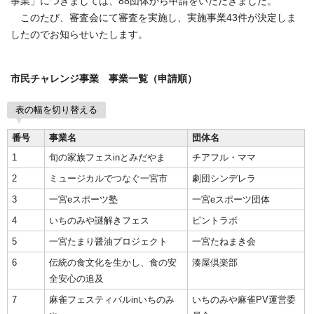
事業」につきましては、88団体から申請をいただきました。
このたび、審査会にて審査を実施し、実施事業43件が決定しま
したのでお知らせいたします。
市民チャレンジ事業 事業一覧（申請順）
表の幅を切り替える
番号
事業名
団体名
1
旬の家族フェスinとみだやま
チアフル・ママ
2
ミュージカルでつなぐ一宮市
劇団シンデレラ
3
一宮eスポーツ塾
一宮eスポーツ団体
4
いちのみや謎解きフェス
ピントラボ
5
一宮たまり醤油プロジェクト
一宮たねまき会
6
伝統の食文化を生かし、食の安
湊屋倶楽部
全安心の追及
7
麻雀フェスティバルinいちのみ
いちのみや麻雀PV運営委