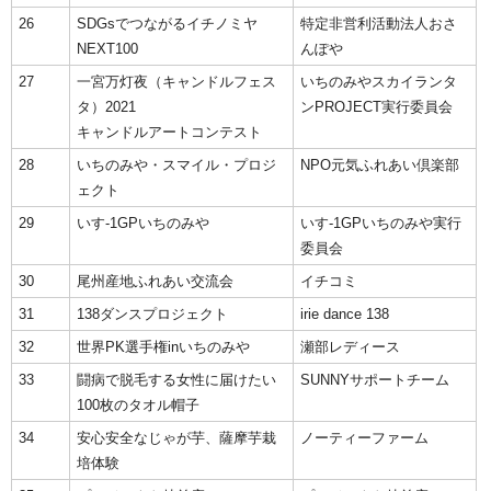
26
SDGsでつながるイチノミヤ
特定非営利活動法人おさ
NEXT100
んぽや
27
一宮万灯夜（キャンドルフェス
いちのみやスカイランタ
タ）2021
ンPROJECT実行委員会
キャンドルアートコンテスト
28
いちのみや・スマイル・プロジ
NPO元気ふれあい倶楽部
ェクト
29
いす-1GPいちのみや
いす-1GPいちのみや実行
委員会
30
尾州産地ふれあい交流会
イチコミ
31
138ダンスプロジェクト
irie dance 138
32
世界PK選手権inいちのみや
瀬部レディース
33
闘病で脱毛する女性に届けたい
SUNNYサポートチーム
100枚のタオル帽子
34
安心安全なじゃが芋、薩摩芋栽
ノーティーファーム
培体験