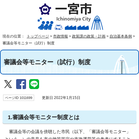
現在の位置：
トップページ
>
市政情報
>
政策課の政策・計画
>
自治基本条例
>
審議会等モニター（試行）制度
審議会等モニター（試行）制度
ページID 1011699
更新日 2022年1月15日
1.審議会等モニター制度とは
審議会等の会議を傍聴した市民（以下、「審議会等モニター」