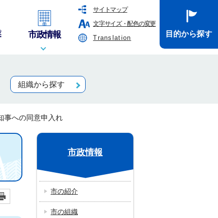
サイトマップ
文字サイズ・配色の変更
業
市政情報
目的から探す
Translation
組織から探す
知事への同意申入れ
市政情報
市の紹介
市の組織