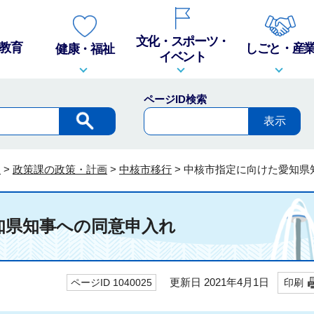
文化・スポーツ・
教育
しごと・産
健康・福祉
イベント
ページID検索
報
>
政策課の政策・計画
>
中核市移行
>
中核市指定に向けた愛知県
知県知事への同意申入れ
更新日 2021年4月1日
ページID 1040025
印刷