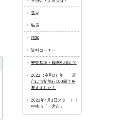
審議会・委員会など
選挙
職員
議案
資料コーナー
審査基準・標準処理期間
2021（令和3）年 一宮
市は市制施行100周年を
迎えました！
2021年4月1日スタート！
中核市『一宮市』