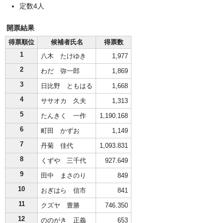
定数4人
開票結果
得票順位
候補者氏名
得票数
1
八木 たけゆき
1,977
2
わだ 弥一郎
1,869
3
日比野 ともはる
1,668
4
ササオカ 久夫
1,313
5
たんきく 一作
1,190.168
6
町田 かずお
1,149
7
丹菊 佳代
1,093.831
8
くずや 三千代
927.649
9
田中 まさのり
849
10
おぎはら 信市
841
11
クズヤ 豊勝
746.350
12
ののがき 正義
653