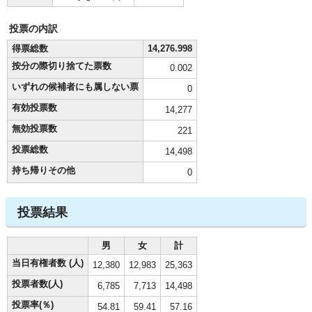
投票の内訳
得票総数
14,276.998
按分の際切り捨てた票数
0.002
いずれの候補者にも属しない票
0
有効投票数
14,277
無効投票数
221
投票総数
14,498
持ち帰りその他
0
投票結果
男
女
計
当日有権者数 (人)
12,380
12,983
25,363
投票者数(人)
6,785
7,713
14,498
投票率(％)
54.81
59.41
57.16